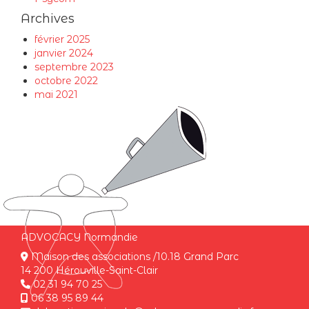
Archives
février 2025
janvier 2024
septembre 2023
octobre 2022
mai 2021
ADVOCACY Normandie
Maison des associations /10.18 Grand Parc
14 200 Hérouville-Saint-Clair
02 31 94 70 25
06 38 95 89 44