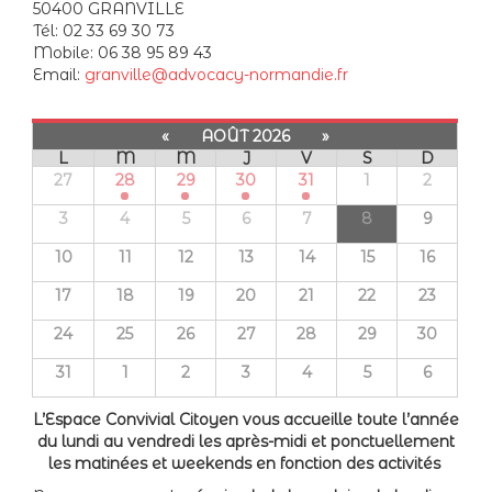
50400 GRANVILLE
Tél: 02 33 69 30 73
Mobile: 06 38 95 89 43
Email:
granville@advocacy-normandie.fr
«
AOÛT 2026
»
L
M
M
J
V
S
D
27
28
29
30
31
1
2
3
4
5
6
7
8
9
10
11
12
13
14
15
16
17
18
19
20
21
22
23
24
25
26
27
28
29
30
31
1
2
3
4
5
6
L’Espace Convivial Citoyen vous accueille toute l’année
du lundi au vendredi les après-midi et ponctuellement
les matinées et weekends en fonction des activités