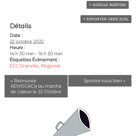
+ GOOGLE AGENDA
+ EXPORTER VERS ICAL
Détails
Date :
22 octobre 2022
Heure :
14 h 30 min - 16 h 30 min
Étiquettes Évènement :
ECC Granville
,
Régional
«
Retrouvez
Sportez-vous bien
»
ADVOCACY au marché
de Lisieux le 22 Octobre